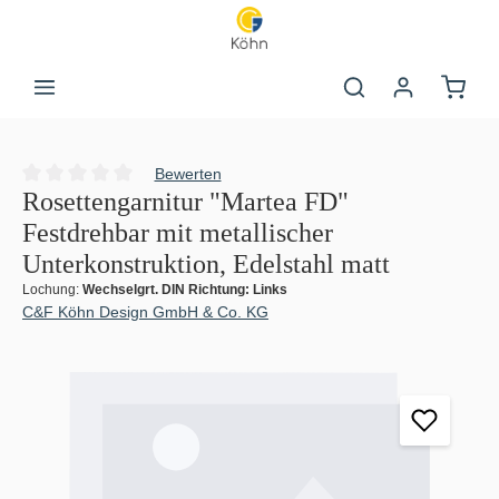
Zum Hauptinhalt springen
Warenk
Bewerten
Durchschnittliche Bewertung von 0 von 5 Sternen
Rosettengarnitur "Martea FD"
Festdrehbar mit metallischer
Unterkonstruktion, Edelstahl matt
Lochung:
Wechselgrt. DIN Richtung: Links
C&F Köhn Design GmbH & Co. KG
Bildergalerie überspringen