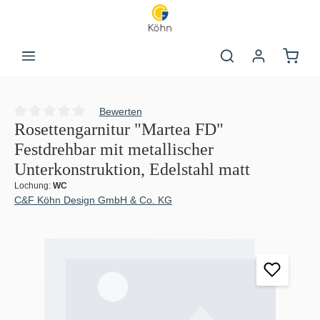
Zum Hauptinhalt springen
Warenk
Bewerten
Durchschnittliche Bewertung von 0 von 5 Sternen
Rosettengarnitur "Martea FD"
Festdrehbar mit metallischer
Unterkonstruktion, Edelstahl matt
Lochung:
WC
C&F Köhn Design GmbH & Co. KG
Bildergalerie überspringen