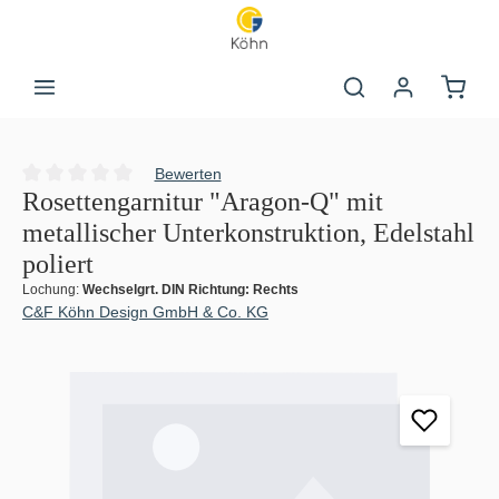
Zum Hauptinhalt springen
Warenk
Bewerten
Durchschnittliche Bewertung von 0 von 5 Sternen
Rosettengarnitur "Aragon-Q" mit
metallischer Unterkonstruktion, Edelstahl
poliert
Lochung:
Wechselgrt. DIN Richtung: Rechts
C&F Köhn Design GmbH & Co. KG
Bildergalerie überspringen