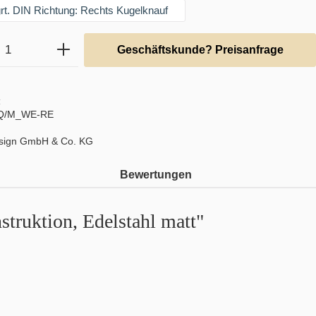
t. DIN Richtung: Rechts Kugelknauf
Anzahl: Gib den gewünschten Wert ein ode
Geschäftskunde? Preisanfrage
:
/Q/M_WE-RE
sign GmbH & Co. KG
Bewertungen
truktion, Edelstahl matt"