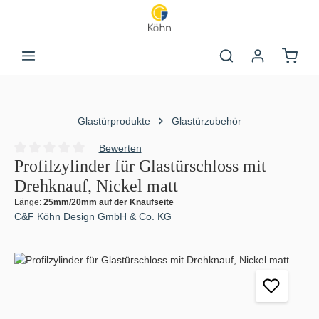
Zum Hauptinhalt springen
Warenk
Glastürprodukte
Glastürzubehör
Bewerten
Durchschnittliche Bewertung von 0 von 5 Sternen
Profilzylinder für Glastürschloss mit
Drehknauf, Nickel matt
Länge:
25mm/20mm auf der Knaufseite
C&F Köhn Design GmbH & Co. KG
Bildergalerie überspringen