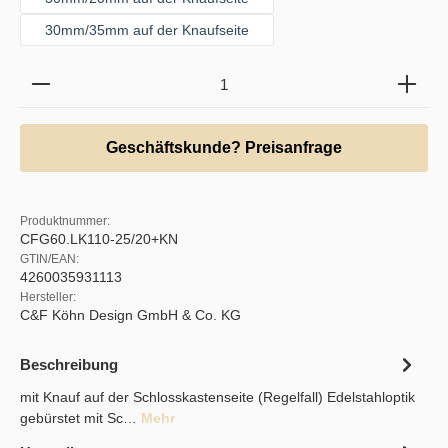
30mm/35mm auf der Knaufseite
Produkt Anzahl: Gib den gewünschten Wert ein oder b
Geschäftskunde? Preisanfrage
Produktnummer:
CFG60.LK110-25/20+KN
GTIN/EAN:
4260035931113
Hersteller:
C&F Köhn Design GmbH & Co. KG
Beschreibung
mit Knauf auf der Schlosskastenseite (Regelfall) Edelstahloptik
gebürstet mit Sc…
Mehr