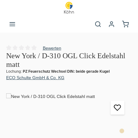
Zum Hauptinhalt springen
Warenk
Bewerten
Durchschnittliche Bewertung von 0 von 5 Sternen
New York / D-310 OGL Click Edelstahl
matt
Lochung:
PZ Feuerschutz Wechsel DIN: beide gerade Kugel
ECO Schulte GmbH & Co. KG
Bildergalerie überspringen