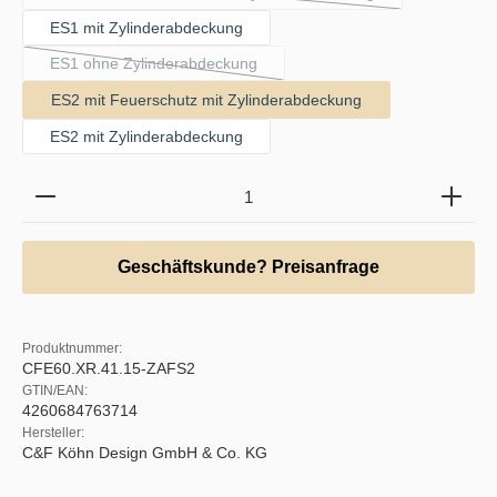
(Diese Option ist zurzeit nicht verfügbar.)
ES1 mit Zylinderabdeckung
ES1 ohne Zylinderabdeckung
(Diese Option ist zurzeit nicht verfügbar.)
ES2 mit Feuerschutz mit Zylinderabdeckung
ES2 mit Zylinderabdeckung
Produkt Anzahl: Gib den gewünschten Wert ein oder b
Geschäftskunde? Preisanfrage
Produktnummer:
CFE60.XR.41.15-ZAFS2
GTIN/EAN:
4260684763714
Hersteller:
C&F Köhn Design GmbH & Co. KG