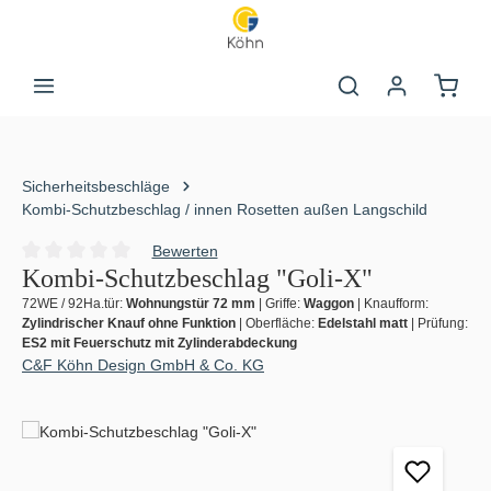
Zum Hauptinhalt springen
Warenk
Sicherheitsbeschläge
Kombi-Schutzbeschlag / innen Rosetten außen Langschild
Bewerten
Durchschnittliche Bewertung von 0 von 5 Sternen
Kombi-Schutzbeschlag "Goli-X"
72WE / 92Ha.tür:
Wohnungstür 72 mm
|
Griffe:
Waggon
|
Knaufform:
Zylindrischer Knauf ohne Funktion
|
Oberfläche:
Edelstahl matt
|
Prüfung:
ES2 mit Feuerschutz mit Zylinderabdeckung
C&F Köhn Design GmbH & Co. KG
Bildergalerie überspringen