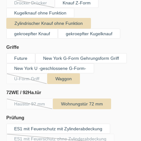
Drücker Drücker
Knauf Z-Form
(Diese Option ist zurzeit nicht verfügbar.)
Kugelknauf ohne Funktion
Zylindrischer Knauf ohne Funktion
gekroepfter Knauf
gekroepfter Kugelknauf
auswählen
Griffe
Future
New York G-Form Gehrungsform Griff
New York U -geschlossene G-Form-
U-Form Griff
Waggon
(Diese Option ist zurzeit nicht verfügbar.)
auswählen
72WE / 92Ha.tür
Haustür 92 mm
Wohnungstür 72 mm
(Diese Option ist zurzeit nicht verfügbar.)
auswählen
Prüfung
ES1 mit Feuerschutz mit Zylinderabdeckung
ES1 mit Feuerschutz ohne Zylinderabdeckung