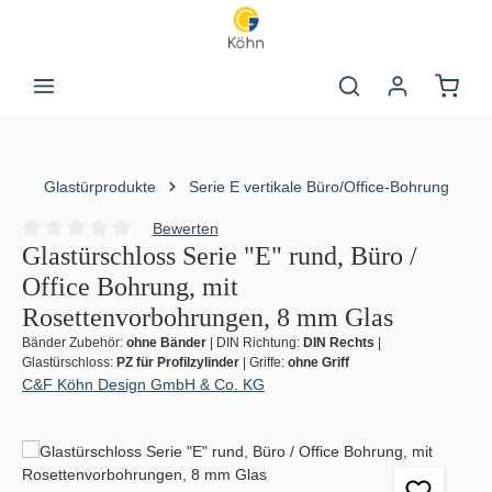
Zum Hauptinhalt springen
Warenk
Glastürprodukte
Serie E vertikale Büro/Office-Bohrung
Bewerten
Durchschnittliche Bewertung von 0 von 5 Sternen
Glastürschloss Serie "E" rund, Büro /
Office Bohrung, mit
Rosettenvorbohrungen, 8 mm Glas
Bänder Zubehör:
ohne Bänder
|
DIN Richtung:
DIN Rechts
|
Glastürschloss:
PZ für Profilzylinder
|
Griffe:
ohne Griff
C&F Köhn Design GmbH & Co. KG
Bildergalerie überspringen