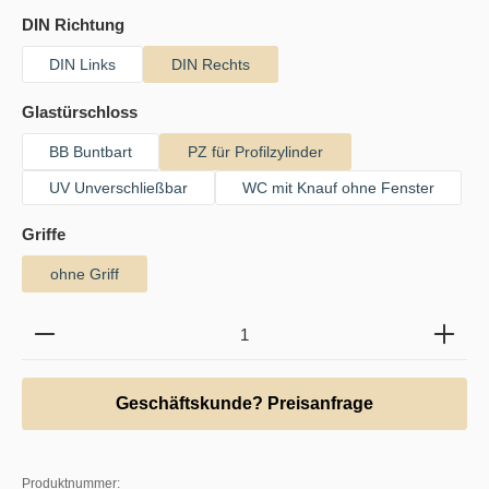
auswählen
DIN Richtung
DIN Links
DIN Rechts
auswählen
Glastürschloss
BB Buntbart
PZ für Profilzylinder
UV Unverschließbar
WC mit Knauf ohne Fenster
auswählen
Griffe
ohne Griff
Produkt Anzahl: Gib den gewünschten Wert ein oder b
Geschäftskunde? Preisanfrage
Produktnummer: