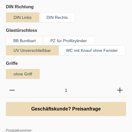
auswählen
DIN Richtung
DIN Links
DIN Rechts
auswählen
Glastürschloss
BB Buntbart
PZ für Profilzylinder
UV Unverschließbar
WC mit Knauf ohne Fenster
auswählen
Griffe
ohne Griff
Produkt Anzahl: Gib den gewünschten Wert ein oder b
Geschäftskunde? Preisanfrage
Produktnummer: