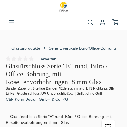
Zum Hauptinhalt springen
Warenk
Glastürprodukte
Serie E vertikale Büro/Office-Bohrung
Bewerten
Durchschnittliche Bewertung von 0 von 5 Sternen
Glastürschloss Serie "E" rund, Büro /
Office Bohrung, mit
Rosettenvorbohrungen, 8 mm Glas
Bänder Zubehör:
3 teilige Bänder / Edelstahl matt
|
DIN Richtung:
DIN
Links
|
Glastürschloss:
UV Unverschließbar
|
Griffe:
ohne Griff
C&F Köhn Design GmbH & Co. KG
Bildergalerie überspringen