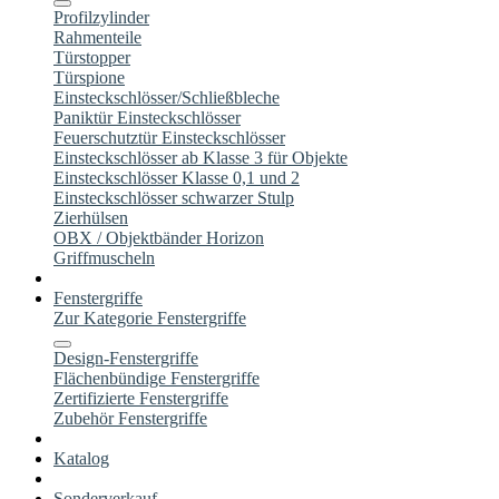
Profilzylinder
Rahmenteile
Türstopper
Türspione
Einsteckschlösser/Schließbleche
Paniktür Einsteckschlösser
Feuerschutztür Einsteckschlösser
Einsteckschlösser ab Klasse 3 für Objekte
Einsteckschlösser Klasse 0,1 und 2
Einsteckschlösser schwarzer Stulp
Zierhülsen
OBX / Objektbänder Horizon
Griffmuscheln
Fenstergriffe
Zur Kategorie Fenstergriffe
Design-Fenstergriffe
Flächenbündige Fenstergriffe
Zertifizierte Fenstergriffe
Zubehör Fenstergriffe
Katalog
Sonderverkauf