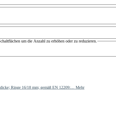
chaltflächen um die Anzahl zu erhöhen oder zu reduzieren.
asdicke; Ringe 16/18 mm; gemäß EN 12209:…
Mehr