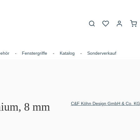
War
behör
Fenstergriffe
Katalog
Sonderverkauf
inium, 8 mm
C&F Köhn Design GmbH & Co. KG