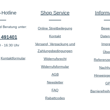
-Hotline
Shop Service
Inform
d Beratung unter:
Online Streitbeilegung
Bewe
Kontakt
Daten
 491401
Versand, Verpackung und
Impr
 - 16:30 Uhr
Zahlungsbedingungen
Über
r
Kontaktformular
.
Widerrufsrecht
Referenze
Widerrufsformular
Nachhal
AGB
Hinweisge
Newsletter
GP
FAQ
Barrierefreih
Rabattcodes