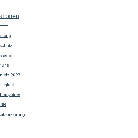
ationen
rbung
schutz
essum
 uns
n bis 2023
tigkeit
bersystem
SR
eitserklärung