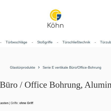
Türbeschläge
Stoßgriffe
Türschließtechnik
Türzu
Glastürprodukte
Serie E vertikale Büro/Office-Bohrung
, Büro / Office Bohrung, Alum
kasten
|
Griffe:
ohne Griff