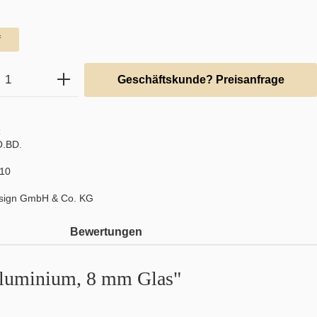
hlen
f
Anzahl: Gib den gewünschten Wert ein ode
Geschäftskunde? Preisanfrage
:
.BD.
10
sign GmbH & Co. KG
Bewertungen
 Aluminium, 8 mm Glas"