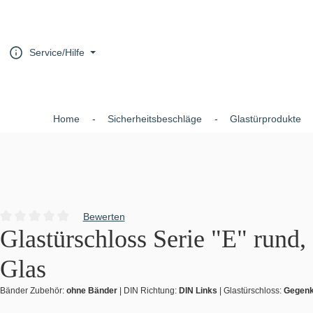
um Hauptinhalt springen
Zur Hauptnavigation springen
Service/Hilfe
Home
Sicherheitsbeschläge
Glastürprodukte
Bewerten
Durchschnittliche Bewertung von 0 von 5 Sternen
Glastürschloss Serie "E" rund
Glas
Bänder Zubehör:
ohne Bänder
|
DIN Richtung:
DIN Links
|
Glastürschloss:
Gegen