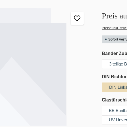
Preis a
Preise inkl. MwS
Sofort verfü
Bänder Zu
3 teilige
DIN Richtu
DIN Link
Glastürsch
BB Buntb
UV Unver