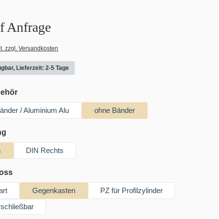
uf Anfrage
t. zzgl. Versandkosten
gbar, Lieferzeit: 2-5 Tage
auswählen
behör
 Bänder / Aluminium Alu
ohne Bänder
auswählen
ng
s
DIN Rechts
auswählen
loss
art
Gegenkasten
PZ für Profilzylinder
schließbar