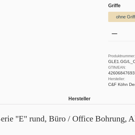
auswä
Griffe
ohne Grif
Produkt 
Produktnummer
GLE1.GG/L_O
GTIN/EAN:
42606847693
Hersteller:
C&F Köhn De
Hersteller
Serie "E" rund, Büro / Office Bohrung,