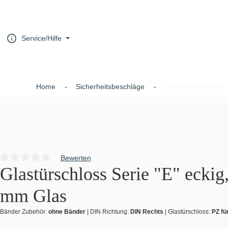
um Hauptinhalt springen
Zur Hauptnavigation springen
Service/Hilfe
Home
Sicherheitsbeschläge
Glastürprodukte
Bewerten
Durchschnittliche Bewertung von 0 von 5 Sternen
Glastürschloss Serie "E" eckig
mm Glas
Bänder Zubehör:
ohne Bänder
|
DIN Richtung:
DIN Rechts
|
Glastürschloss:
PZ fü