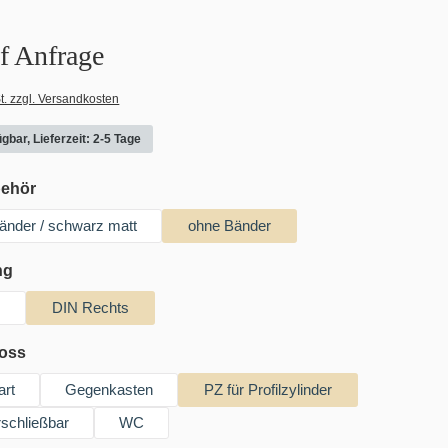
uf Anfrage
t. zzgl. Versandkosten
gbar, Lieferzeit: 2-5 Tage
auswählen
behör
 Bänder / schwarz matt
ohne Bänder
auswählen
ng
s
DIN Rechts
auswählen
loss
art
Gegenkasten
PZ für Profilzylinder
schließbar
WC