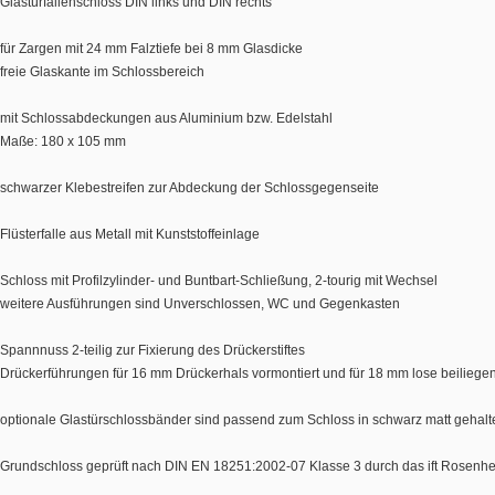
Glastürfallenschloss DIN links und DIN rechts
für Zargen mit 24 mm Falztiefe bei 8 mm Glasdicke
freie Glaskante im Schlossbereich
mit Schlossabdeckungen aus Aluminium bzw. Edelstahl
Maße: 180 x 105 mm
schwarzer Klebestreifen zur Abdeckung der Schlossgegenseite
Flüsterfalle aus Metall mit Kunststoffeinlage
Schloss mit Profilzylinder- und Buntbart-Schließung, 2-tourig mit Wechsel
weitere Ausführungen sind Unverschlossen, WC und Gegenkasten
Spannnuss 2-teilig zur Fixierung des Drückerstiftes
Drückerführungen für 16 mm Drückerhals vormontiert und für 18 mm lose beiliege
optionale Glastürschlossbänder sind passend zum Schloss in schwarz matt gehalt
Grundschloss geprüft nach DIN EN 18251:2002-07 Klasse 3 durch das ift Rosenh