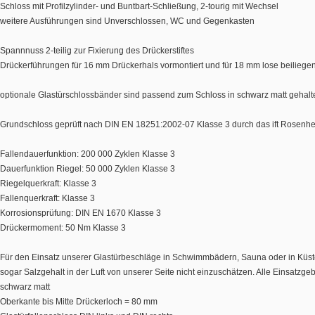
Schloss mit Profilzylinder- und Buntbart-Schließung, 2-tourig mit Wechsel
weitere Ausführungen sind Unverschlossen, WC und Gegenkasten
Spannnuss 2-teilig zur Fixierung des Drückerstiftes
Drückerführungen für 16 mm Drückerhals vormontiert und für 18 mm lose beiliege
optionale Glastürschlossbänder sind passend zum Schloss in schwarz matt gehalt
Grundschloss geprüft nach DIN EN 18251:2002-07 Klasse 3 durch das ift Rosenh
Fallendauerfunktion: 200 000 Zyklen Klasse 3
Dauerfunktion Riegel: 50 000 Zyklen Klasse 3
Riegelquerkraft: Klasse 3
Fallenquerkraft: Klasse 3
Korrosionsprüfung: DIN EN 1670 Klasse 3
Drückermoment: 50 Nm Klasse 3
Für den Einsatz unserer Glastürbeschläge in Schwimmbädern, Sauna oder in Küste
sogar Salzgehalt in der Luft von unserer Seite nicht einzuschätzen. Alle Einsatz
schwarz matt
Oberkante bis Mitte Drückerloch = 80 mm