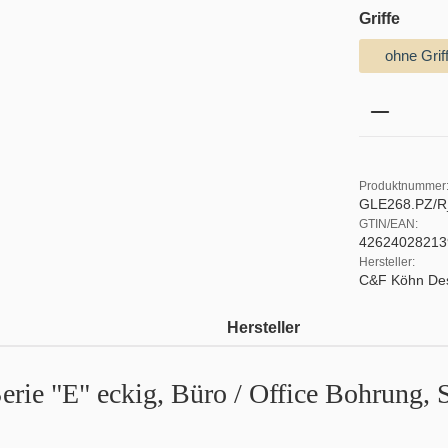
auswä
Griffe
ohne Grif
Produkt 
Produktnummer
GLE268.PZ/R
GTIN/EAN:
42624028213
Hersteller:
C&F Köhn De
Hersteller
erie "E" eckig, Büro / Office Bohrung,