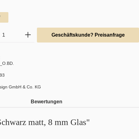
hlen
f
Anzahl: Gib den gewünschten Wert ein ode
Geschäftskunde? Preisanfrage
:
_O.BD.
93
sign GmbH & Co. KG
Bewertungen
 Schwarz matt, 8 mm Glas"