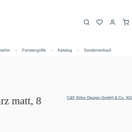
Du hast 0 Produk
War
behör
Fenstergriffe
Katalog
Sonderverkauf
rz matt, 8
C&F Köhn Design GmbH & Co. KG