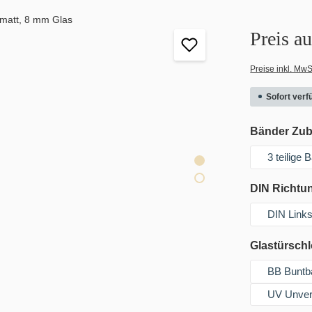
Preis a
Preise inkl. MwS
Sofort verfü
Bänder Zu
3 teilige
DIN Richtu
DIN Link
Glastürsch
BB Buntb
UV Unver