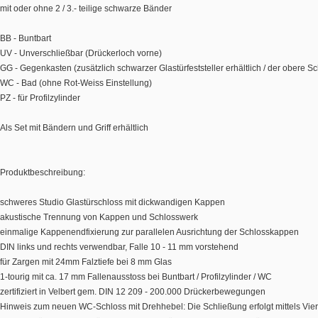
mit oder ohne 2 / 3.- teilige schwarze Bänder
BB - Buntbart
UV - Unverschließbar (Drückerloch vorne)
GG - Gegenkasten (zusätzlich schwarzer Glastürfeststeller erhältlich / der obere Sc
WC - Bad (ohne Rot-Weiss Einstellung)
PZ - für Profilzylinder
Als Set mit Bändern und Griff erhältlich
Produktbeschreibung:
schweres Studio Glastürschloss mit dickwandigen Kappen
akustische Trennung von Kappen und Schlosswerk
einmalige Kappenendfixierung zur parallelen Ausrichtung der Schlosskappen
DIN links und rechts verwendbar, Falle 10 - 11 mm vorstehend
für Zargen mit 24mm Falztiefe bei 8 mm Glas
1-tourig mit ca. 17 mm Fallenausstoss bei Buntbart / Profilzylinder / WC
zertifiziert in Velbert gem. DIN 12 209 - 200.000 Drückerbewegungen
Hinweis zum neuen WC-Schloss mit Drehhebel: Die Schließung erfolgt mittels Viert