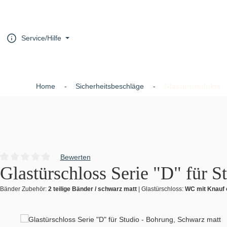
um Hauptinhalt springen
Zur Hauptnavigation springen
Service/Hilfe
Home
Sicherheitsbeschläge
Glastürprodukte
Bewerten
Durchschnittliche Bewertung von 0 von 5 Sternen
Glastürschloss Serie "D" für 
Bänder Zubehör:
2 teilige Bänder / schwarz matt
|
Glastürschloss:
WC mit Knauf 
Bildergalerie überspringen