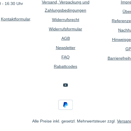
Versand, Verpackung und
Impr
 - 16:30 Uhr
Zahlungsbedingungen
Über
r
Kontaktformular
.
Widerrufsrecht
Referenze
Widerrufsformular
Nachhal
AGB
Hinweisge
Newsletter
GP
FAQ
Barrierefreih
Rabattcodes
Alle Preise inkl. gesetzl. Mehrwertsteuer zzgl.
Versan