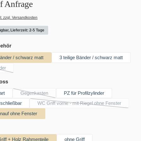
uf Anfrage
t. zzgl. Versandkosten
gbar, Lieferzeit: 2-5 Tage
auswählen
behör
 Bänder / schwarz matt
3 teilige Bänder / schwarz matt
der
se Option ist zurzeit nicht verfügbar.)
auswählen
loss
art
Gegenkasten
PZ für Profilzylinder
(Diese Option ist zurzeit nicht verfügbar.)
schließbar
WC Griff vorne - mit Riegel ohne Fenster
(Diese Option ist zurzeit nicht ver
nauf ohne Fenster
hlen
riff + Holz Rahmenteile
ohne Griff