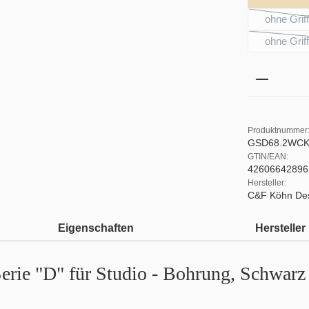
ohne Grif
ohne Grif
Produkt 
Produktnummer
GSD68.2WCK
GTIN/EAN:
42606642896
Hersteller:
C&F Köhn De
Eigenschaften
Hersteller
erie "D" für Studio - Bohrung, Schwarz