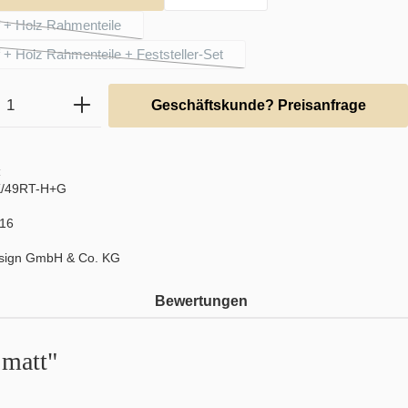
f + Holz Rahmenteile
(Diese Option ist zurzeit nicht verfügbar.)
f + Holz Rahmenteile + Feststeller-Set
(Diese Option ist zurzeit nicht verfügbar.)
Anzahl: Gib den gewünschten Wert ein ode
Geschäftskunde? Preisanfrage
:
/49RT-H+G
16
sign GmbH & Co. KG
Bewertungen
 matt"