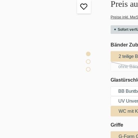
Preis a
Preise inkl. MwS
Sofort verfü
Bänder Zu
2 teilige
ohne Bän
(Die
Glastürsch
BB Buntb
UV Unver
WC mit K
auswä
Griffe
G-Form G