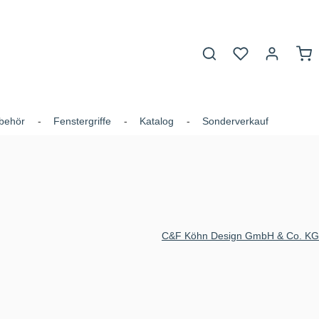
Du hast 0 Produk
War
behör
Fenstergriffe
Katalog
Sonderverkauf
C&F Köhn Design GmbH & Co. KG