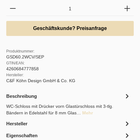
Produkt Anzahl: Gib den gewünschten Wert ein oder b
Geschäftskunde? Preisanfrage
Produktnummer:
GSD60.2WCV/SEP
GTIN/EAN:
4260684777858
Hersteller:
C&F Köhn Design GmbH & Co. KG
Beschreibung
WC-Schloss mit Drücker vorn Glastürschloss mit 3-tlg.
Bändern in Edelstahl für 8 mm Glas…
Mehr
Hersteller
Eigenschaften