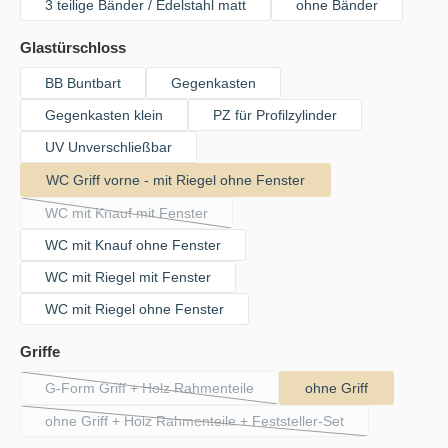
3 teilige Bänder / Edelstahl matt
ohne Bänder
auswählen
Glastürschloss
BB Buntbart
Gegenkasten
Gegenkasten klein
PZ für Profilzylinder
UV Unverschließbar
WC Griff vorne - mit Riegel ohne Fenster
WC mit Knauf mit Fenster
(Diese Option ist zurzeit nicht verfügbar.)
WC mit Knauf ohne Fenster
WC mit Riegel mit Fenster
WC mit Riegel ohne Fenster
auswählen
Griffe
G-Form Griff + Holz Rahmenteile
ohne Griff
(Diese Option ist zurzeit nicht verfügbar.)
ohne Griff + Holz Rahmenteile + Feststeller-Set
(Diese Option ist zurzeit nicht verfügbar.)