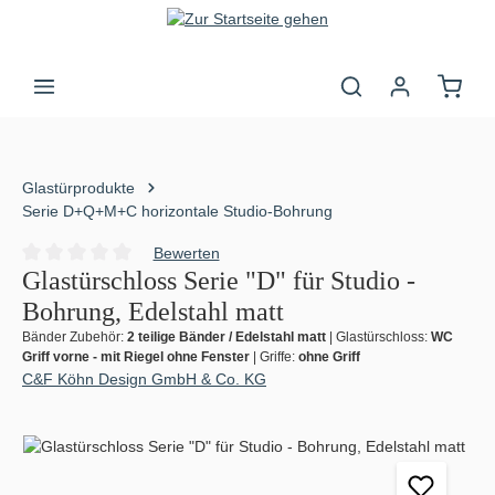
Zum Hauptinhalt springen
Warenk
Glastürprodukte
Serie D+Q+M+C horizontale Studio-Bohrung
Bewerten
Durchschnittliche Bewertung von 0 von 5 Sternen
Glastürschloss Serie "D" für Studio -
Bohrung, Edelstahl matt
Bänder Zubehör:
2 teilige Bänder / Edelstahl matt
|
Glastürschloss:
WC
Griff vorne - mit Riegel ohne Fenster
|
Griffe:
ohne Griff
C&F Köhn Design GmbH & Co. KG
Bildergalerie überspringen