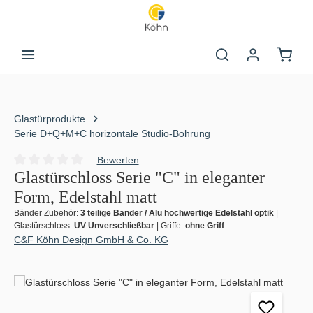
Zum Hauptinhalt springen
Warenk
Glastürprodukte
Serie D+Q+M+C horizontale Studio-Bohrung
Bewerten
Durchschnittliche Bewertung von 0 von 5 Sternen
Glastürschloss Serie "C" in eleganter
Form, Edelstahl matt
Bänder Zubehör:
3 teilige Bänder / Alu hochwertige Edelstahl optik
|
Glastürschloss:
UV Unverschließbar
|
Griffe:
ohne Griff
C&F Köhn Design GmbH & Co. KG
Bildergalerie überspringen