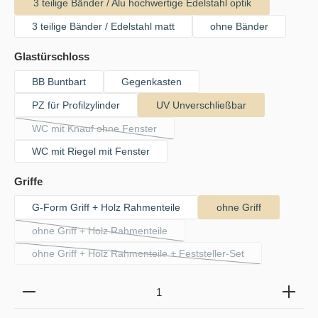
3 teilige Bänder / Alu hochwertige Edelstahl optik
3 teilige Bänder / Edelstahl matt
ohne Bänder
auswählen
Glastürschloss
BB Buntbart
Gegenkasten
PZ für Profilzylinder
UV Unverschließbar
WC mit Knauf ohne Fenster
(Diese Option ist zurzeit nicht verfügbar.)
WC mit Riegel mit Fenster
auswählen
Griffe
G-Form Griff + Holz Rahmenteile
ohne Griff
ohne Griff + Holz Rahmenteile
(Diese Option ist zurzeit nicht verfügbar.)
ohne Griff + Holz Rahmenteile + Feststeller-Set
(Diese Option ist zurzeit nicht verfügbar.)
Produkt Anzahl: Gib den gewünschten Wert ein oder b