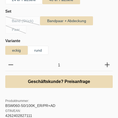
auswählen
Set
Band (Stück)
Bandpaar + Abdeckung
(Diese Option ist zurzeit nicht verfügbar.)
Paar
(Diese Option ist zurzeit nicht verfügbar.)
auswählen
Variante
eckig
rund
Produkt Anzahl: Gib den gewünschten Wert ein oder b
Geschäftskunde? Preisanfrage
Produktnummer:
BSW060-50/100K_ER/PR+AD
GTIN/EAN:
4262402827111