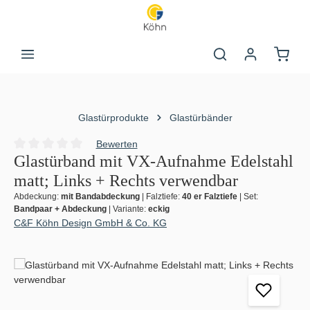
Zum Hauptinhalt springen
Warenk
Glastürprodukte
Glastürbänder
Bewerten
Durchschnittliche Bewertung von 0 von 5 Sternen
Glastürband mit VX-Aufnahme Edelstahl
matt; Links + Rechts verwendbar
Abdeckung:
mit Bandabdeckung
|
Falztiefe:
40 er Falztiefe
|
Set:
Bandpaar + Abdeckung
|
Variante:
eckig
C&F Köhn Design GmbH & Co. KG
Bildergalerie überspringen