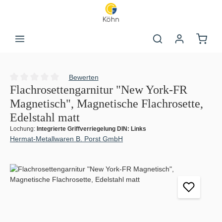
Zum Hauptinhalt springen
Warenk
Bewerten
Durchschnittliche Bewertung von 0 von 5 Sternen
Flachrosettengarnitur "New York-FR
Magnetisch", Magnetische Flachrosette,
Edelstahl matt
Lochung:
Integrierte Griffverriegelung DIN: Links
Hermat-Metallwaren B. Porst GmbH
Bildergalerie überspringen