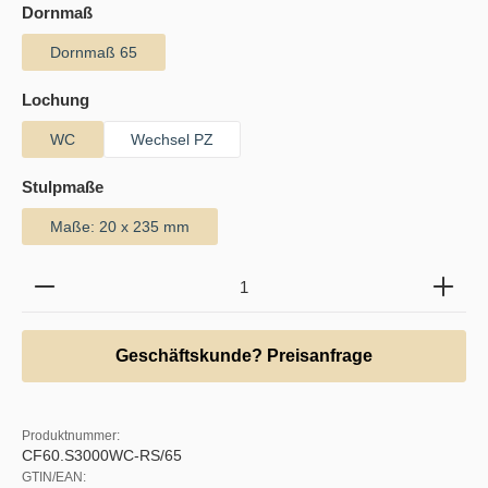
auswählen
Dornmaß
Dornmaß 65
auswählen
Lochung
WC
Wechsel PZ
auswählen
Stulpmaße
Maße: 20 x 235 mm
Produkt Anzahl: Gib den gewünschten Wert ein oder b
Geschäftskunde? Preisanfrage
Produktnummer:
CF60.S3000WC-RS/65
GTIN/EAN: