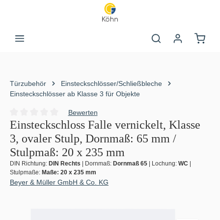
Zum Hauptinhalt springen
Warenk
Türzubehör
Einsteckschlösser/Schließbleche
Einsteckschlösser ab Klasse 3 für Objekte
Bewerten
Durchschnittliche Bewertung von 0 von 5 Sternen
Einsteckschloss Falle vernickelt, Klasse
3, ovaler Stulp, Dornmaß: 65 mm /
Stulpmaß: 20 x 235 mm
DIN Richtung:
DIN Rechts
|
Dornmaß:
Dornmaß 65
|
Lochung:
WC
|
Stulpmaße:
Maße: 20 x 235 mm
Beyer & Müller GmbH & Co. KG
Bildergalerie überspringen