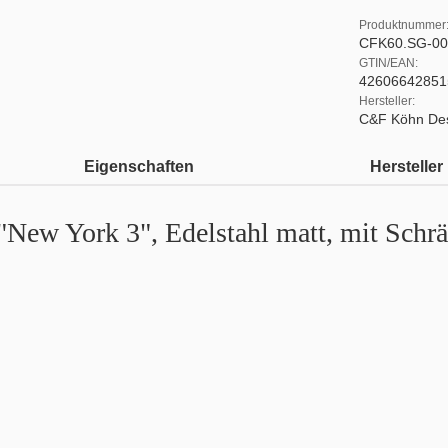
Produktnummer
CFK60.SG-00
GTIN/EAN:
42606642851
Hersteller:
C&F Köhn De
Eigenschaften
Hersteller
"New York 3", Edelstahl matt, mit Schr