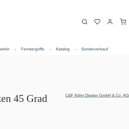
Du hast 0 Produk
War
behör
Fenstergriffe
Katalog
Sonderverkauf
zen 45 Grad
C&F Köhn Design GmbH & Co. KG