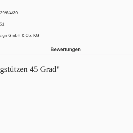
:
29/6/4/30
51
sign GmbH & Co. KG
Bewertungen
ägstützen 45 Grad"