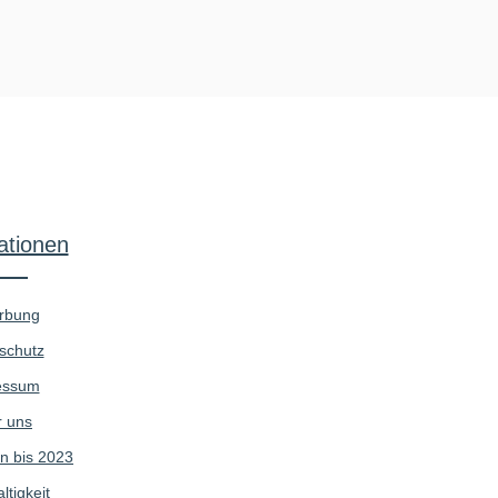
ationen
rbung
schutz
essum
 uns
n bis 2023
tigkeit