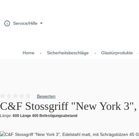
um Hauptinhalt springen
Zur Hauptnavigation springen
Service/Hilfe
Home
Sicherheitsbeschläge
Glastürprodukte
Bewerten
Durchschnittliche Bewertung von 0 von 5 Sternen
C&F Stossgriff "New York 3", 
Länge:
600 Länge 400 Befestigungsabstand
Bildergalerie überspringen