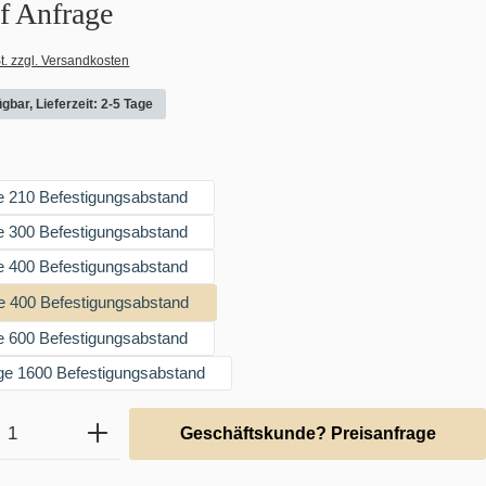
uf Anfrage
t. zzgl. Versandkosten
gbar, Lieferzeit: 2-5 Tage
ählen
e 210 Befestigungsabstand
e 300 Befestigungsabstand
e 400 Befestigungsabstand
e 400 Befestigungsabstand
e 600 Befestigungsabstand
ge 1600 Befestigungsabstand
Anzahl: Gib den gewünschten Wert ein ode
Geschäftskunde? Preisanfrage