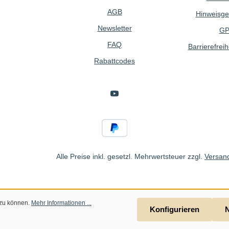
AGB
Hinweisge
Newsletter
GP
FAQ
Barrierefreih
Rabattcodes
Alle Preise inkl. gesetzl. Mehrwertsteuer zzgl.
Versan
 zu können.
Mehr Informationen ...
Konfigurieren
N