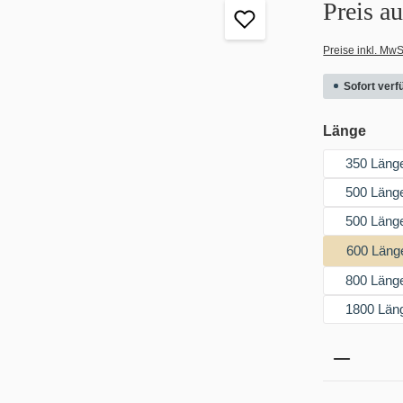
Preis a
Preise inkl. MwS
Sofort verfü
ausw
Länge
350 Läng
500 Läng
500 Läng
600 Läng
800 Läng
1800 Län
Produkt 