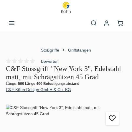
Zum Hauptinhalt springen
Warenk
Stoßgriffe
Griffstangen
Bewerten
Durchschnittliche Bewertung von 0 von 5 Sternen
C&F Stossgriff "New York 3", Edelstahl
matt, mit Schrägstützen 45 Grad
Länge:
500 Länge 400 Befestigungsabstand
C&F Köhn Design GmbH & Co. KG
Bildergalerie überspringen