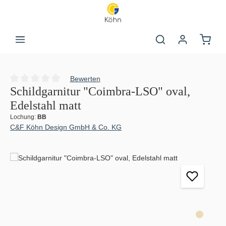
Zum Hauptinhalt springen
Warenk
Bewerten
Durchschnittliche Bewertung von 0 von 5 Sternen
Schildgarnitur "Coimbra-LSO" oval,
Edelstahl matt
Lochung:
BB
C&F Köhn Design GmbH & Co. KG
Bildergalerie überspringen