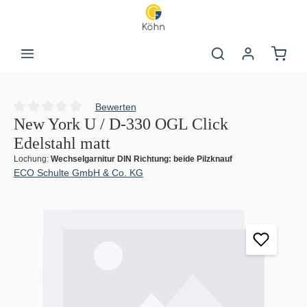
Zum Hauptinhalt springen
Warenk
Bewerten
Durchschnittliche Bewertung von 0 von 5 Sternen
New York U / D-330 OGL Click
Edelstahl matt
Lochung:
Wechselgarnitur DIN Richtung: beide Pilzknauf
ECO Schulte GmbH & Co. KG
Bildergalerie überspringen