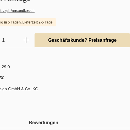
t. zzgl. Versandkosten
ig in 5 Tagen, Lieferzeit 2-5 Tage
Anzahl: Gib den gewünschten Wert ein ode
Geschäftskunde? Preisanfrage
:
.29.0
50
sign GmbH & Co. KG
Bewertungen