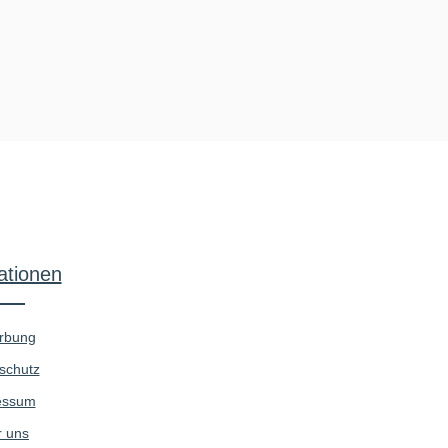
ationen
rbung
schutz
essum
 uns