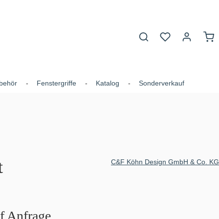
Du hast 0 Produk
War
behör
Fenstergriffe
Katalog
Sonderverkauf
t
C&F Köhn Design GmbH & Co. KG
uf Anfrage