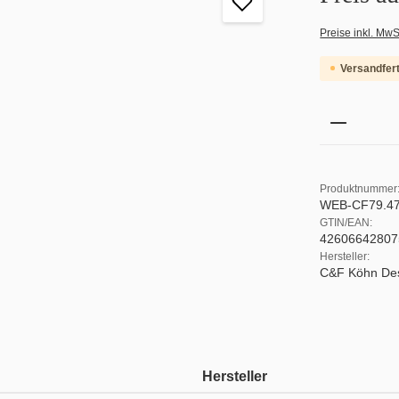
Preise inkl. MwS
Versandfert
Produkt 
Produktnummer
WEB-CF79.47
GTIN/EAN:
42606642807
Hersteller:
C&F Köhn De
Hersteller