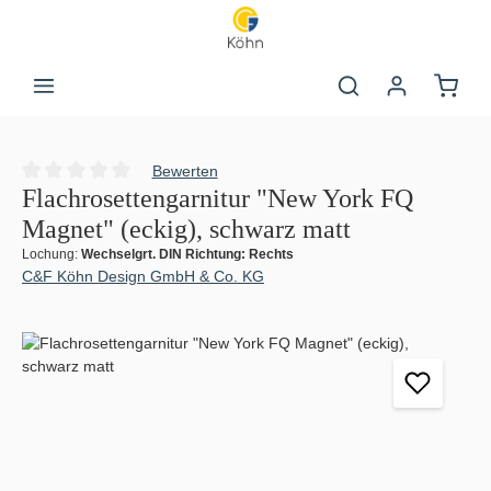
Zum Hauptinhalt springen
Warenk
Bewerten
Durchschnittliche Bewertung von 0 von 5 Sternen
Flachrosettengarnitur "New York FQ
Magnet" (eckig), schwarz matt
Lochung:
Wechselgrt. DIN Richtung: Rechts
C&F Köhn Design GmbH & Co. KG
Bildergalerie überspringen